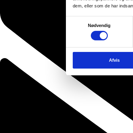
dem, eller som de har indsaml
Samtykkevalg
Nødvendig
Afvis