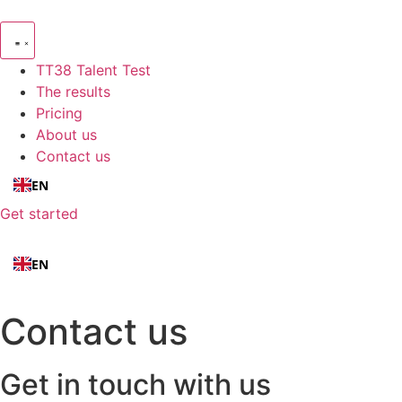
Skip
to
content
TT38 Talent Test
The results
Pricing
About us
Contact us
EN
Get started
EN
Contact us
Get in touch with us